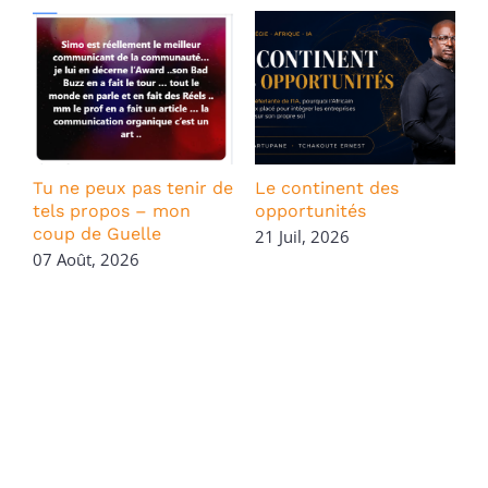
Tu ne peux pas tenir de
Le continent des
tels propos – mon
opportunités
S
coup de Guelle
V
21 Juil, 2026
D
07 Août, 2026
L
F
E
2