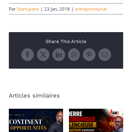
Par
Startupane
|
23 Jan, 2018
|
entrepreneuriat
Share This Article
Facebook
X
LinkedIn
WhatsApp
Pinterest
Email
Articles similaires