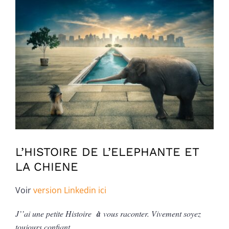
Voir
l'image
agrandie
L’HISTOIRE DE L’ELEPHANTE ET
LA CHIENE
Voir
version Linkedin ici
J’’ai une petite Histoire
à
vous raconter. Vivement soyez
toujours confiant.