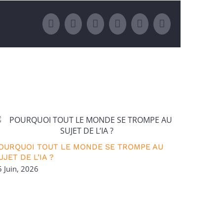
Facebook
X
LinkedIn
WhatsApp
Pinterest
Email
OURQUOI TOUT LE MONDE SE TROMPE AU
LES PR
UJET DE L’IA ?
GANGRÈ
5 Juin, 2026
05 Juin,