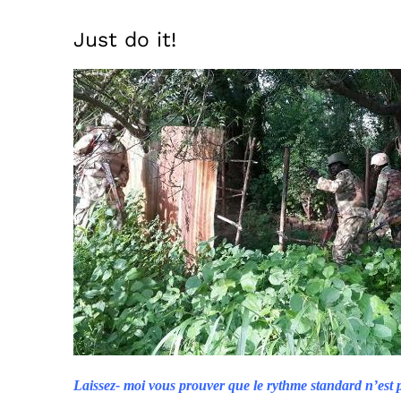
Voir
l'image
Just do it!
agrandie
Laissez- moi vous prouver que le rythme standard n’est 