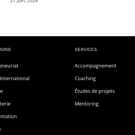
27 Juin, 2026
IONS
SERVICES
eneuriat
Accompagnement
International
Coaching
ge
Études de projets
terie
Mentoring
ntation
m