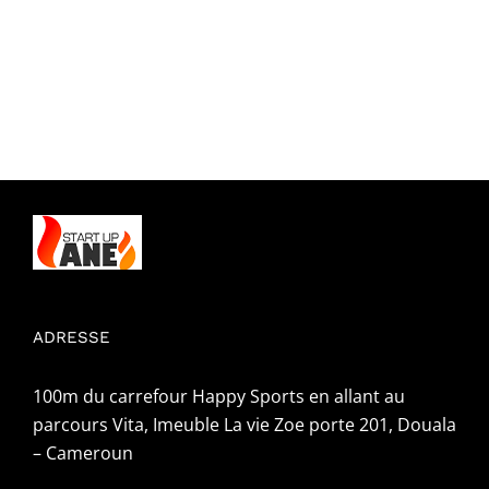
F
E
2
ADRESSE
100m du carrefour Happy Sports en allant au
parcours Vita, Imeuble La vie Zoe porte 201, Douala
– Cameroun