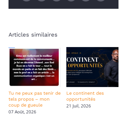
Articles similaires
Tu ne peux pas tenir de
Le continent des
tels propos – mon
opportunités
S
coup de gueule
V
21 Juil, 2026
D
07 Août, 2026
L