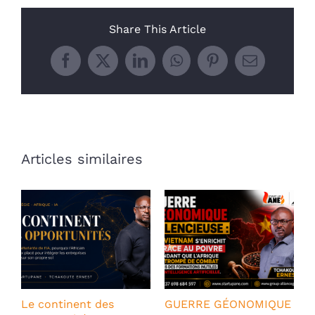
Share This Article
Facebook
X
LinkedIn
WhatsApp
Pinterest
Email
Articles similaires
Le continent des
GUERRE GÉONOMIQUE
P