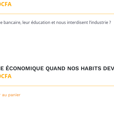
Le
Le
0
CFA
prix
prix
nitial
actuel
 bancaire, leur éducation et nous interdisent l’industrie ?
tait :
est :
1
0CFA.
500CFA.
E ÉCONOMIQUE QUAND NOS HABITS DEV
Le
Le
0
CFA
prix
prix
nitial
actuel
r au panier
tait :
est :
1
0CFA.
500CFA.