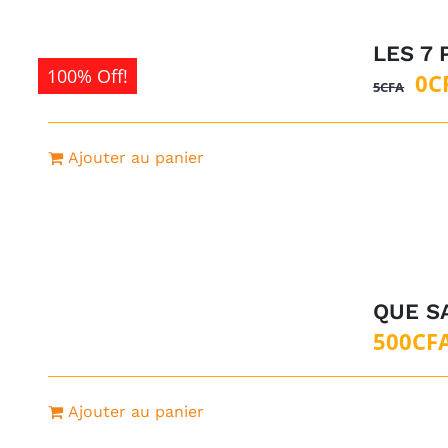
LES 7
100% Off!
Le
0
C
5
CFA
pri
ini
Ajouter au panier
éta
5C
QUE S
500
CF
Ajouter au panier