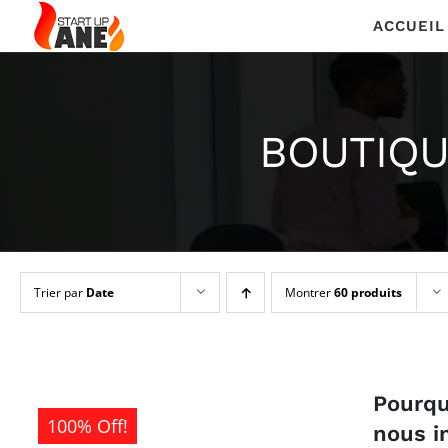
Passer
ACCUEIL
au
contenu
BOUTIQU
Trier par
Date
Montrer
60 produits
Pourqu
100% Off!
nous in