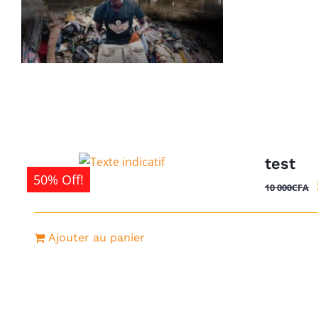
test
50% Off!
10 000
CFA
Ajouter au panier