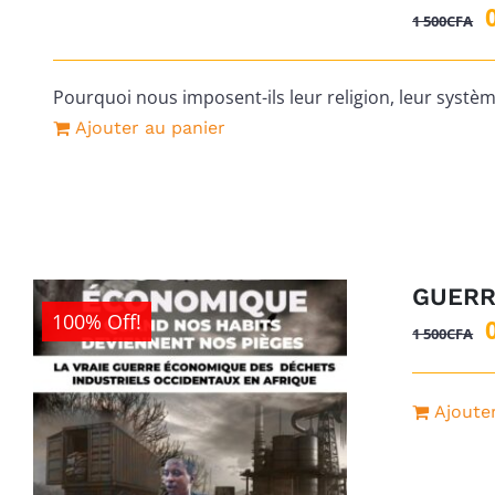
1 500
CFA
i
Pourquoi nous imposent-ils leur religion, leur système
é
Ajouter au panier
GUERR
100% Off!
1 500
CFA
i
Ajoute
é