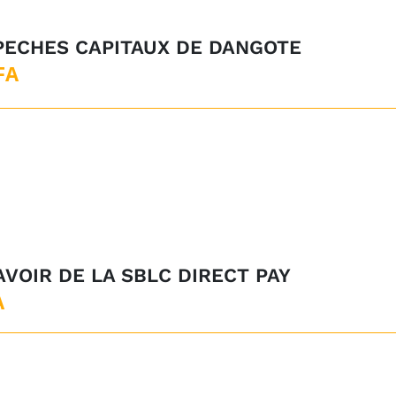
 PECHES CAPITAUX DE DANGOTE
Le
FA
x
prix
tial
actuel
it :
est :
FA.
0CFA.
AVOIR DE LA SBLC DIRECT PAY
A