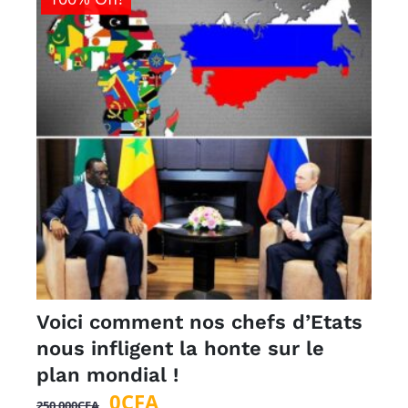
Voici comment nos chefs d’Etats
nous infligent la honte sur le
plan mondial !
Le
Le
0
CFA
250 000
CFA