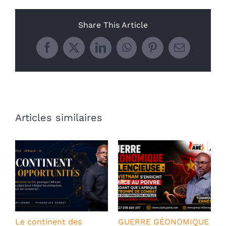
Share This Article
Facebook
X
LinkedIn
WhatsApp
Pinterest
Email
Articles similaires
Le continent des
GUERRE GÉONOMIQUE
P