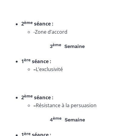
ème
2
séance :
-Zone d’accord
ème
3
Semaine
ère
1
séance :
–
L’exclusivité
ème
2
séance :
–
Résistance à la persuasion
ème
4
Semaine
ère
1
séance :