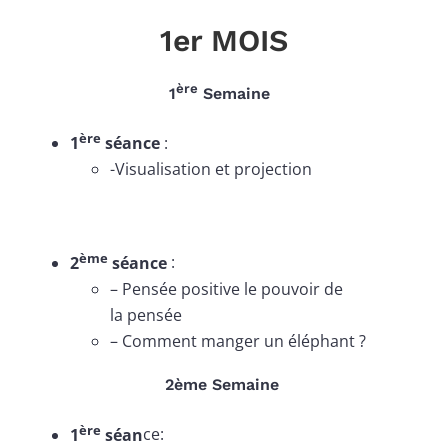
1er MOIS
ère
1
Semaine
ère
1
séance
:
-Visualisation et projection
ème
2
séance
:
– Pensée positive le pouvoir de
la pensée
– Comment manger un éléphant ?
2ème Semaine
ère
1
séan
ce: