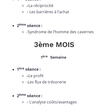
–
La réciprocité
– Les barrières à l’achat
ème
2
séance :
-Syndrome de l’homme des cavernes
3ème MOIS
ère
1
Semaine
ère
1
séance :
–
Le profit
-Les flux de trésorerie
ème
2
séance :
– L’analyse coûts/avantages