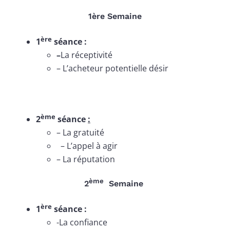
1ère Semaine
ère
1
séance :
–
La réceptivité
– L’acheteur potentielle désir
ème
2
séance
:
– La gratuité
– L’appel à agir
– La réputation
ème
2
Semaine
ère
1
séance :
-La confiance