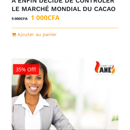
A ENFIN DÉCIDÉ DE CONTROLER
LE MARCHÉ MONDIAL DU CACAO
Le
Le
1 000
CFA
5 000
CFA
prix
prix
initial
actuel
Ajouter au panier
était :
est :
5
1
000CFA.
000CFA.
35% Off!