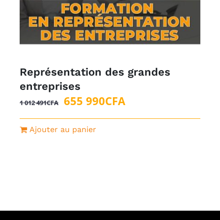
Représentation des grandes
entreprises
Le
Le
655 990
CFA
1 012 491
CFA
prix
prix
initial
actuel
Ajouter au panier
était :
est :
1
655
012
990CFA.
491CFA.