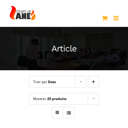
Passer
au
contenu
Article
Trier par
Date
Montrer
20 produits