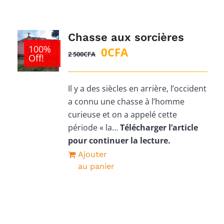
Chasse aux sorcières
100%
Le
Le
0
CFA
2 500
CFA
Off!
prix
prix
initial
actuel
Il y a des siècles en arrière, l’occident
était :
est :
a connu une chasse à l’homme
2
0CFA.
curieuse et on a appelé cette
500CFA.
période « la…
Télécharger l’article
pour continuer la lecture.
Ajouter
au panier