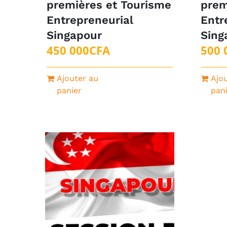
premières et Tourisme
prem
Entrepreneurial
Entr
Singapour
Sing
450 000
CFA
500 
Ajouter au
Ajo
panier
pan