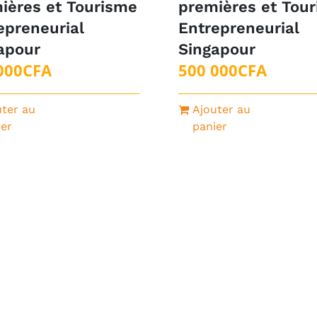
ières et Tourisme
premières et Tou
epreneurial
Entrepreneurial
apour
Singapour
000
CFA
500 000
CFA
uter au
Ajouter au
ier
panier