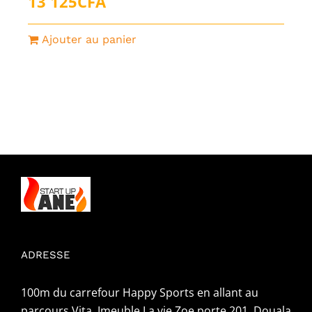
13 125
CFA
Ajouter au panier
ADRESSE
100m du carrefour Happy Sports en allant au
parcours Vita, Imeuble La vie Zoe porte 201, Douala