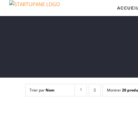
Passer
ACCUEI
au
contenu
Trier par
Nom
Montrer
20 produ