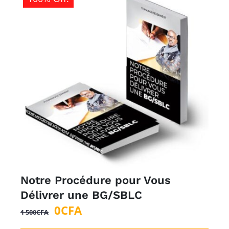
Notre Procédure pour Vous
Délivrer une BG/SBLC
Le
Le
0
CFA
1 500
CFA
prix
prix