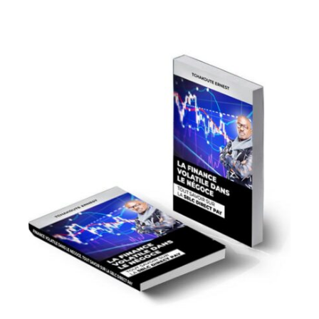
était :
est :
1
0CFA.
000CFA.