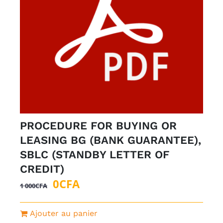
PROCEDURE FOR BUYING OR
LEASING BG (BANK GUARANTEE),
SBLC (STANDBY LETTER OF
CREDIT)
Le
Le
0
CFA
1 000
CFA
prix
prix
initial
actuel
Ajouter au panier