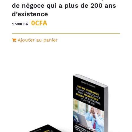
de négoce qui a plus de 200 ans
d’existence
Le
Le
0
CFA
1 500
CFA
prix
prix
initial
actuel
Ajouter au panier
était :
est :
1
0CFA.
500CFA.