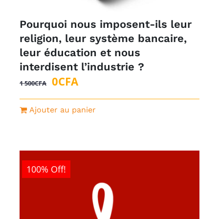
Pourquoi nous imposent-ils leur
religion, leur système bancaire,
leur éducation et nous
interdisent l’industrie ?
Le
Le
0
CFA
1 500
CFA
prix
prix
initial
actuel
Ajouter au panier
était :
est :
1
0CFA.
500CFA.
100% Off!