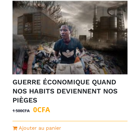
GUERRE ÉCONOMIQUE QUAND
NOS HABITS DEVIENNENT NOS
PIÈGES
Le
Le
0
CFA
1 500
CFA
prix
prix
initial
actuel
Ajouter au panier
était :
est :