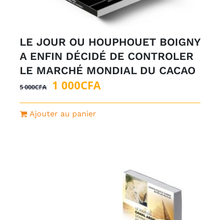
LE JOUR OU HOUPHOUET BOIGNY
A ENFIN DÉCIDÉ DE CONTROLER
LE MARCHÉ MONDIAL DU CACAO
Le
Le
1 000
CFA
5 000
CFA
prix
prix
initial
actuel
Ajouter au panier
était :
est :
5
1
000CFA.
000CFA.