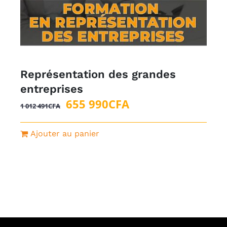
Représentation des grandes
entreprises
Le
Le
655 990
CFA
1 012 491
CFA
prix
prix
initial
actuel
Ajouter au panier
était :
est :
1
655
012
990CFA.
491CFA.