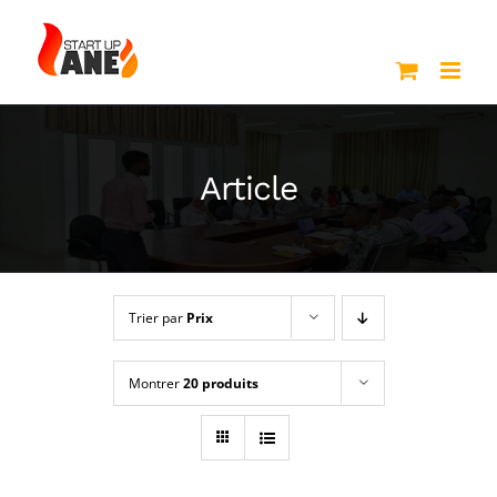
Passer
au
contenu
Article
Trier par
Prix
Montrer
20 produits