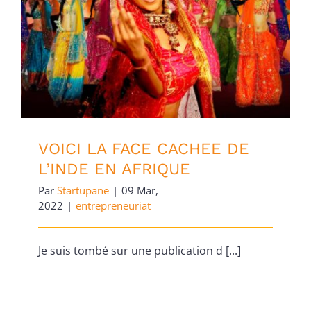
VOICI LA FACE CACHEE DE L’INDE EN
AFRIQUE
VOICI LA FACE CACHEE DE
L’INDE EN AFRIQUE
Par
Startupane
|
09 Mar,
2022
|
entrepreneuriat
Je suis tombé sur une publication d [...]