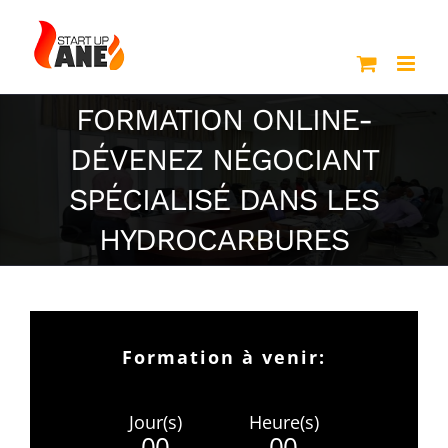
Passer
au
contenu
FORMATION ONLINE-
DÉVENEZ NÉGOCIANT
SPÉCIALISÉ DANS LES
HYDROCARBURES
Formation à venir:
Jour(s)
Heure(s)
0
0
0
0