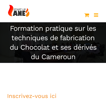
Passer
au
contenu
Formation pratique sur les
techniques de fabrication
du Chocolat et ses dérivés
du Cameroun
Inscrivez-vous ici