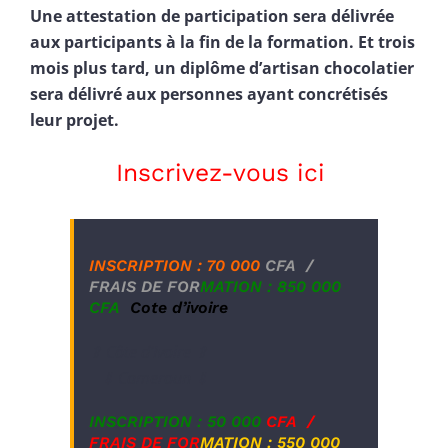
Une attestation de participation sera délivrée
aux participants à la fin de la formation. Et trois
mois plus tard, un diplôme d’artisan chocolatier
sera délivré aux personnes ayant concrétisés
leur projet.
Inscrivez-vous ici
INSCRIPTION : 70 000
CFA
/
FRAIS DE FOR
MATION : 850 000
CFA
Cote d’ivoire
⇑ Côte d’Ivoire ⇑
⇓ Cameroun ⇓
INSCRIPTION : 50 000
CFA /
FRAIS DE
FOR
MATION : 550 000