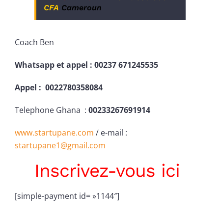
CFA
Cameroun
Coach Ben
Whatsapp et appel : 00237 671245535
Appel : 0022780358084
Telephone Ghana :
00233267691914
www.startupane.com
/ e-mail :
startupane1@gmail.com
Inscrivez-vous ici
[simple-payment id= »1144″]