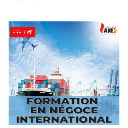
était :
est :
1
0CFA.
500CFA.
35% Off!