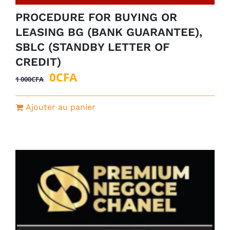
PROCEDURE FOR BUYING OR
LEASING BG (BANK GUARANTEE),
SBLC (STANDBY LETTER OF
CREDIT)
Le
Le
0
CFA
1 000
CFA
prix
prix
initial
actuel
Ajouter au panier
était :
est :
1
0CFA.
000CFA.