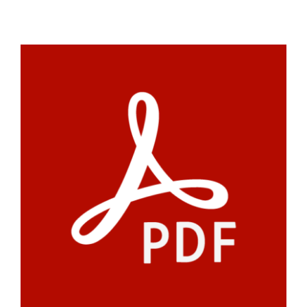
était :
est :
1
655
012
990CFA.
491CFA.