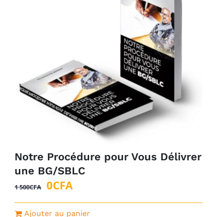
Notre Procédure pour Vous Délivrer
une BG/SBLC
Le
Le
0
CFA
1 500
CFA
prix
prix
initial
actuel
Ajouter au panier