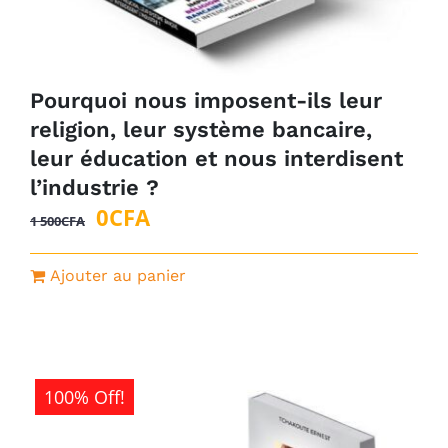
Pourquoi nous imposent-ils leur
religion, leur système bancaire,
leur éducation et nous interdisent
l’industrie ?
Le
Le
0
CFA
1 500
CFA
prix
prix
initial
actuel
Ajouter au panier
était :
est :
1
0CFA.
500CFA.
100% Off!