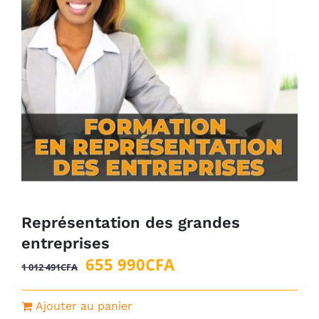
Représentation des grandes
entreprises
Le
Le
655 990
CFA
1 012 491
CFA
prix
prix
initial
actuel
Ajouter au panier