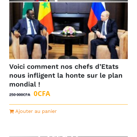
Voici comment nos chefs d’Etats
nous infligent la honte sur le plan
mondial !
Le
Le
0
CFA
250 000
CFA
prix
prix
initial
actuel
Ajouter au panier
était :
est :
250
0CFA.