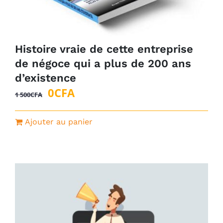
Histoire vraie de cette entreprise
de négoce qui a plus de 200 ans
d’existence
Le
Le
0
CFA
1 500
CFA
prix
prix
initial
actuel
Ajouter au panier
était :
est :
1
0CFA.
500CFA.