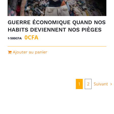
GUERRE ÉCONOMIQUE QUAND NOS
HABITS DEVIENNENT NOS PIÈGES
Le
Le
0
CFA
1 500
CFA
prix
prix
initial
actuel
Ajouter au panier
était :
est :
1
0CFA.
500CFA.
1
2
Suivant