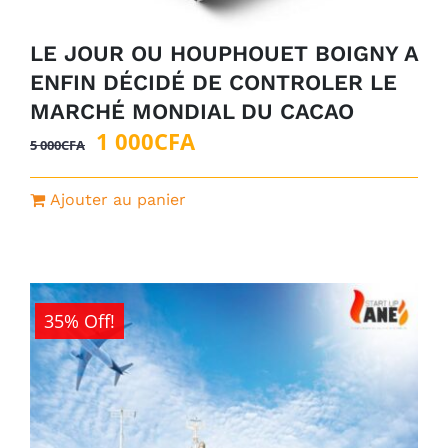
LE JOUR OU HOUPHOUET BOIGNY A
ENFIN DÉCIDÉ DE CONTROLER LE
MARCHÉ MONDIAL DU CACAO
Le
Le
1 000
CFA
5 000
CFA
prix
prix
initial
actuel
Ajouter au panier
était :
est :
5
1
000CFA.
000CFA.
35% Off!