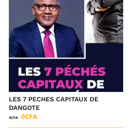
LES 7 PECHES CAPITAUX DE
DANGOTE
Le
Le
0
CFA
5
CFA
prix
prix