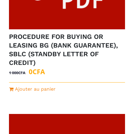
PROCEDURE FOR BUYING OR
LEASING BG (BANK GUARANTEE),
SBLC (STANDBY LETTER OF
CREDIT)
Le
Le
0
CFA
1 000
CFA
prix
prix
initial
actuel
Ajouter au panier
était :
est :
1
0CFA.
000CFA.