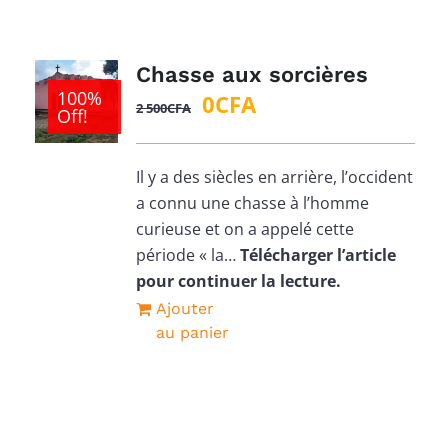
Chasse aux sorcières
100%
Le
Le
0
CFA
2 500
CFA
Off!
prix
prix
initial
actuel
Il y a des siècles en arrière, l’occident
était :
est :
a connu une chasse à l’homme
2
0CFA.
curieuse et on a appelé cette
500CFA.
période « la…
Télécharger l’article
pour continuer la lecture.
Ajouter
au panier