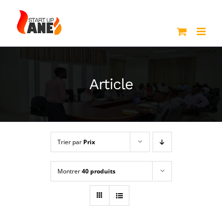
Passer
au
contenu
Article
Trier par
Prix
Montrer
40 produits