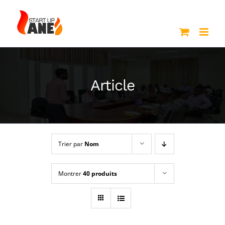
Passer
au
contenu
Article
Trier par
Nom
Montrer
40 produits