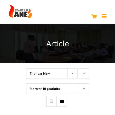
Passer
au
contenu
Article
Trier par
Nom
Montrer
40 produits