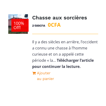
Chasse aux sorcières
100%
Le
Le
0
CFA
2 500
CFA
Off!
prix
prix
initial
actuel
Il y a des siècles en arrière, l’occident
était :
est :
a connu une chasse à l’homme
2
0CFA.
curieuse et on a appelé cette
500CFA.
période « la…
Télécharger l’article
pour continuer la lecture.
Ajouter
au panier