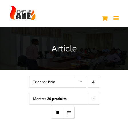
Passer
au
contenu
Article
Trier par
Prix
Montrer
20 produits