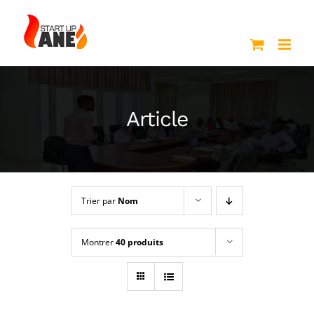
Passer
au
contenu
Article
Trier par
Nom
Montrer
40 produits