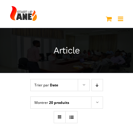
Passer
au
contenu
Article
Trier par
Date
Montrer
20 produits