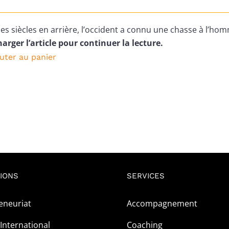
prix
prix
initial
actuel
 des siècles en arrière, l’occident a connu une chasse à l’ho
était :
est :
arger l’article pour continuer la lecture.
2
0CFA.
uter au panier
500CFA.
IONS
SERVICES
eneuriat
Accompagnement
International
Coaching