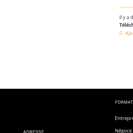
Il y a
Téléch
Ajo
FORMAT
Entrepr
Négoce 
ADRESSE