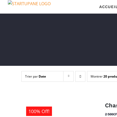
Passer
ACCUEI
au
contenu
Trier par
Date
Montrer
20 produ
Cha
100% Off!
2 500
C