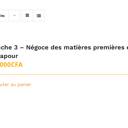
its
che 3 – Négoce des matières premières 
gapour
 000
CFA
uter au panier