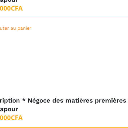
 000
CFA
uter au panier
ription * Négoce des matières premières
gapour
 000
CFA