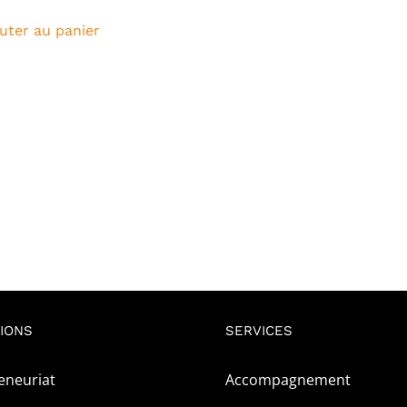
uter au panier
IONS
SERVICES
eneuriat
Accompagnement