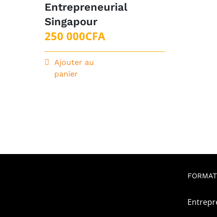
Entrepreneurial
Singapour
250 000
CFA
Ajouter au
panier
FORMAT
Entrepr