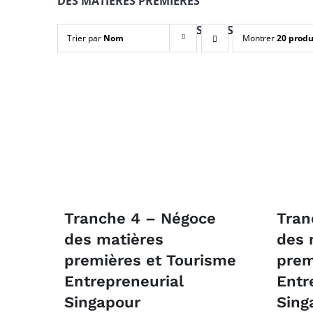
DES MATIÈRES PREMIÈRES
PAIEMENT EN 4 TRANCHES + INSCRIPTION
Trier par
Nom
Montrer
20 produ
Tranche 4 – Négoce
Tran
des matières
des 
premières et Tourisme
prem
Entrepreneurial
Entr
Singapour
Sing