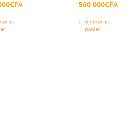
000
CFA
500 000
CFA
uter au
Ajouter au
ier
panier