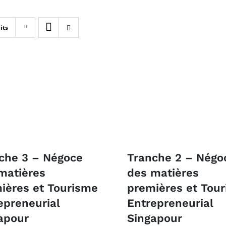
its
che 3 – Négoce
Tranche 2 – Négo
matières
des matières
ières et Tourisme
premières et Tou
epreneurial
Entrepreneurial
apour
Singapour