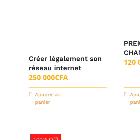
PRE
CHA
Créer légalement son
120 
réseau internet
250 000
CFA
Ajouter au
Ajo
panier
pan
100% Off!