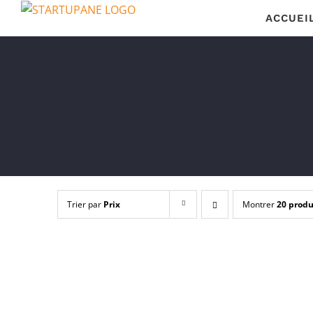
Passer
ACCUEI
au
contenu
Trier par
Prix
Montrer
20 produ