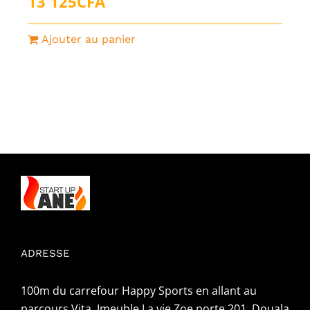
13 125
CFA
Ajouter au panier
ADRESSE
100m du carrefour Happy Sports en allant au
parcours Vita, Imeuble La vie Zoe porte 201, Douala