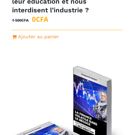
leur éducation et nous
interdisent l’industrie ?
Le
Le
0
CFA
1 500
CFA
prix
prix
initial
actuel
Ajouter au panier
était :
est :
1
0CFA.
500CFA.