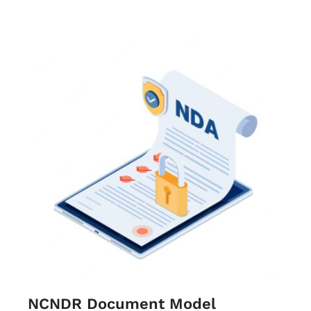
1
0CFA.
000CFA.
NCNDR Document Model