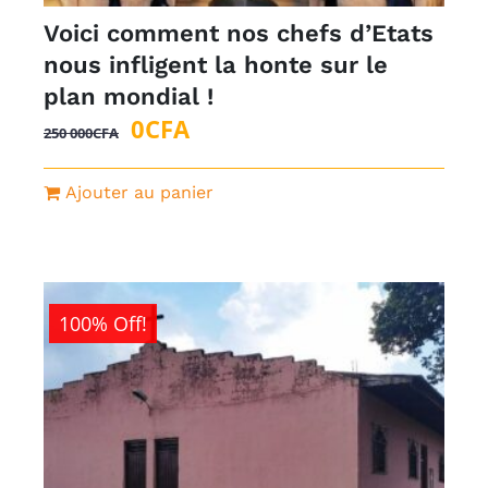
Voici comment nos chefs d’Etats
nous infligent la honte sur le
plan mondial !
Le
Le
0
CFA
250 000
CFA
prix
prix
initial
actuel
Ajouter au panier
était :
est :
250
0CFA.
000CFA.
100% Off!