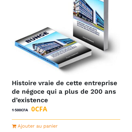
Histoire vraie de cette entreprise
de négoce qui a plus de 200 ans
d’existence
Le
Le
0
CFA
1 500
CFA
prix
prix
initial
actuel
Ajouter au panier