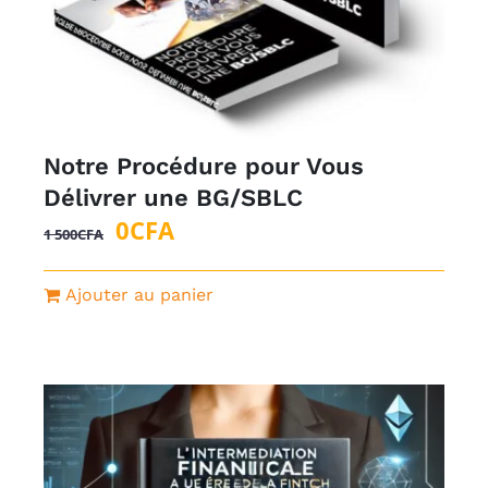
Notre Procédure pour Vous
Délivrer une BG/SBLC
Le
Le
0
CFA
1 500
CFA
prix
prix
initial
actuel
Ajouter au panier
était :
est :
1
0CFA.
500CFA.