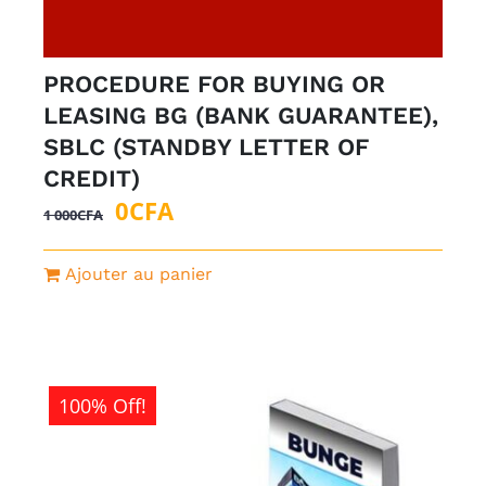
PROCEDURE FOR BUYING OR
LEASING BG (BANK GUARANTEE),
SBLC (STANDBY LETTER OF
CREDIT)
Le
Le
0
CFA
1 000
CFA
prix
prix
initial
actuel
Ajouter au panier
était :
est :
1
0CFA.
000CFA.
100% Off!