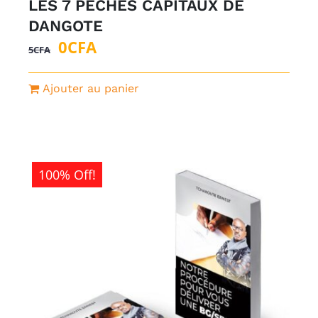
LES 7 PECHES CAPITAUX DE
DANGOTE
Le
Le
0
CFA
5
CFA
prix
prix
initial
actuel
Ajouter au panier
était :
est :
5CFA.
0CFA.
100% Off!