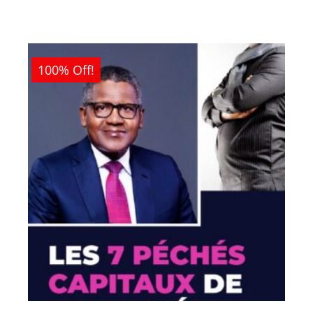
était :
est :
1
0CFA.
500CFA.
100% Off!