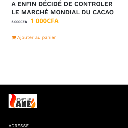
A ENFIN DÉCIDÉ DE CONTROLER
LE MARCHÉ MONDIAL DU CACAO
Le
Le
1 000
CFA
5 000
CFA
prix
prix
initial
actuel
Ajouter au panier
était :
est :
5
1
000CFA.
000CFA.
ADRESSE