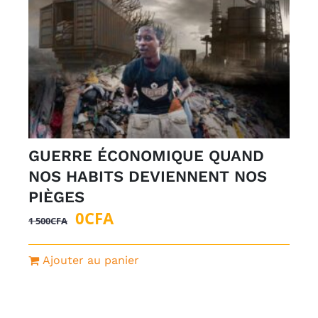
GUERRE ÉCONOMIQUE QUAND
NOS HABITS DEVIENNENT NOS
PIÈGES
Le
Le
0
CFA
1 500
CFA
prix
prix
initial
actuel
Ajouter au panier
était :
est :
1
0CFA.