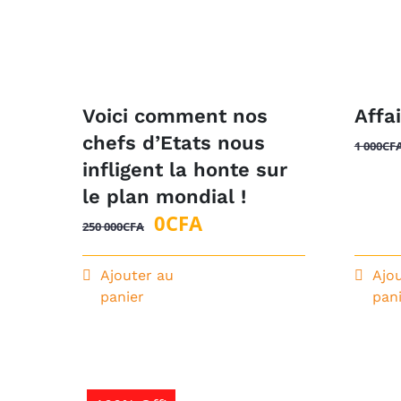
Affa
Voici comment nos
chefs d’Etats nous
1 000
CF
infligent la honte sur
le plan mondial !
Le
Le
0
CFA
250 000
CFA
prix
prix
initial
actuel
Ajouter au
Ajo
panier
pan
était :
est :
250
0CFA.
000CFA.