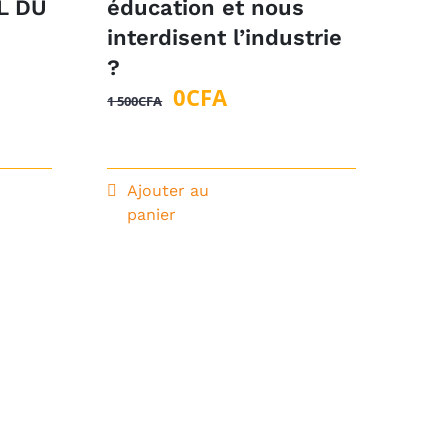
L DU
éducation et nous
interdisent l’industrie
?
ix
Le
Le
0
CFA
1 500
CFA
tuel
prix
prix
 :
initial
actuel
était :
est :
Ajouter au
0CFA.
1
0CFA.
panier
500CFA.