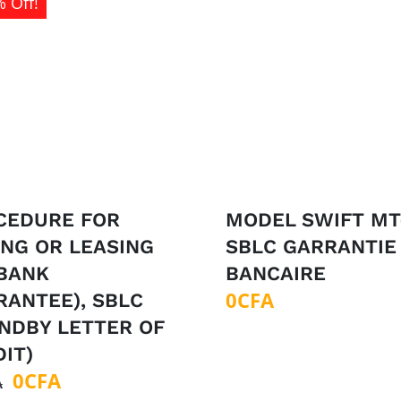
 Off!
CEDURE FOR
MODEL SWIFT MT
ING OR LEASING
SBLC GARRANTIE
(BANK
BANCAIRE
0
CFA
RANTEE), SBLC
ANDBY LETTER OF
IT)
Le
Le
0
CFA
A