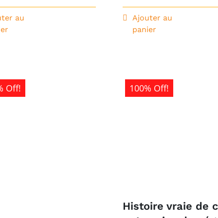
prix
prix
initial
actuel
uter au
Ajouter au
ier
panier
était :
est :
1
0CFA.
000CFA.
 Off!
100% Off!
Histoire vraie de 