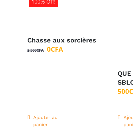
100% Off!
Chasse aux sorcières
Le
Le
0
CFA
2 500
CFA
prix
prix
initial
actuel
QUE 
était :
est :
SBLC
2
0CFA.
500
500CFA.
Ajouter au
Ajo
panier
pan