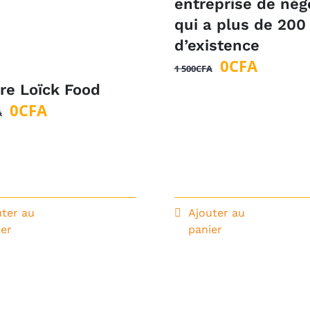
entreprise de nég
qui a plus de 200
d’existence
Le
Le
0
CFA
1 500
CFA
prix
prix
ire Loïck Food
initial
actuel
Le
Le
0
CFA
A
était :
est :
prix
prix
1
0CFA.
initial
actuel
500CFA.
était :
est :
1
0CFA.
000CFA.
uter au
Ajouter au
ier
panier