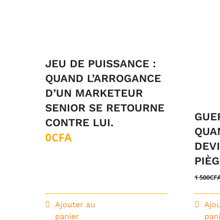
JEU DE PUISSANCE :
QUAND L’ARROGANCE
D’UN MARKETEUR
SENIOR SE RETOURNE
GUE
CONTRE LUI.
QUA
0
CFA
DEV
PIÈ
1 500
CF
Ajouter au
Ajo
panier
pan