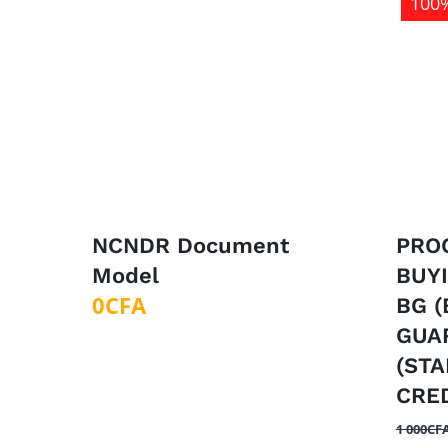
100%
NCNDR Document
PRO
Model
BUY
0
CFA
BG 
GUA
(ST
CRED
1 000
CF