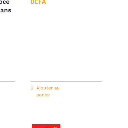
0
CFA
oce
 ans
Ajouter au
panier