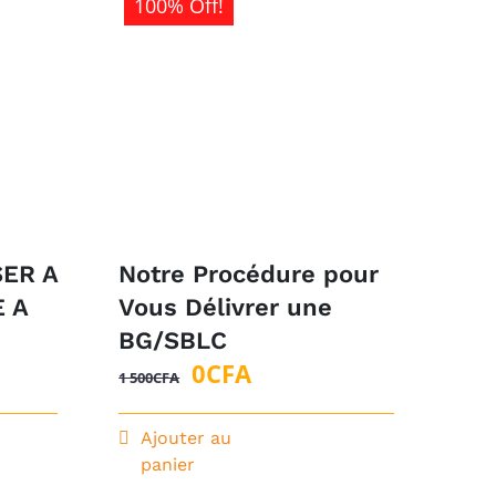
100% Off!
ER A
Notre Procédure pour
 A
Vous Délivrer une
BG/SBLC
Le
Le
0
CFA
1 500
CFA
prix
prix
initial
actuel
Ajouter au
panier
était :
est :