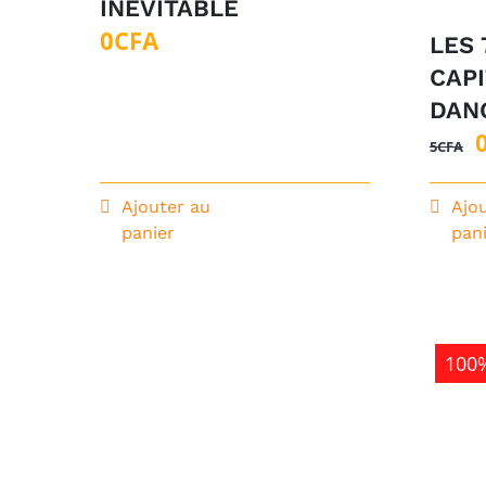
INEVITABLE
0
CFA
LES 
CAP
DAN
5
CFA
p
i
Ajouter au
Ajo
panier
pan
é
100%