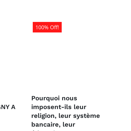
1
0CFA.
500CFA.
100% Off!
Pourquoi nous
NY A
imposent-ils leur
religion, leur système
bancaire, leur