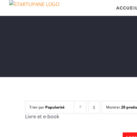
Passer
ACCUEI
au
contenu
Trier par
Popularité
Montrer
20 produ
Livre et e-book