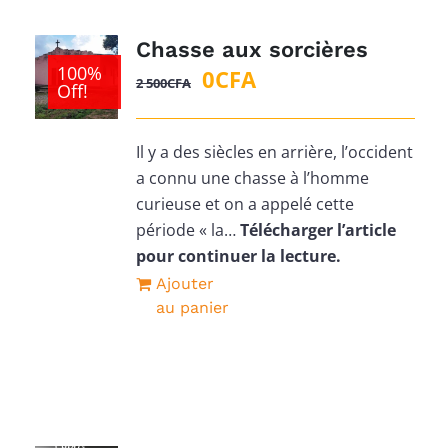
Chasse aux sorcières
100%
Le
Le
0
CFA
2 500
CFA
Off!
prix
prix
initial
actuel
Il y a des siècles en arrière, l’occident
était :
est :
a connu une chasse à l’homme
2
0CFA.
curieuse et on a appelé cette
500CFA.
période « la…
Télécharger l’article
pour continuer la lecture.
Ajouter
au panier