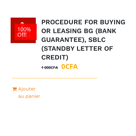
PROCEDURE FOR BUYING
100%
OR LEASING BG (BANK
Off!
GUARANTEE), SBLC
(STANDBY LETTER OF
CREDIT)
Le
Le
0
CFA
1 000
CFA
prix
prix
initial
actuel
Ajouter
était :
est :
au panier
1
0CFA.
000CFA.