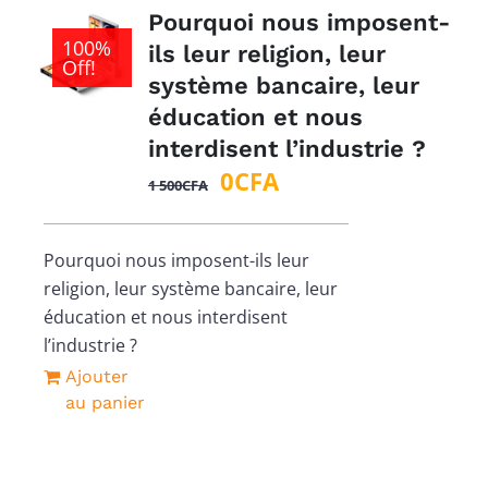
Pourquoi nous imposent-
100%
ils leur religion, leur
Off!
système bancaire, leur
éducation et nous
interdisent l’industrie ?
Le
Le
0
CFA
1 500
CFA
prix
prix
initial
actuel
Pourquoi nous imposent-ils leur
était :
est :
religion, leur système bancaire, leur
1
0CFA.
éducation et nous interdisent
500CFA.
l’industrie ?
Ajouter
au panier