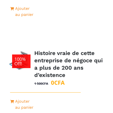
Ajouter
au panier
Histoire vraie de cette
100%
entreprise de négoce qui
Off!
a plus de 200 ans
d’existence
Le
Le
0
CFA
1 500
CFA
prix
prix
initial
actuel
Ajouter
était :
est :
au panier
1
0CFA.