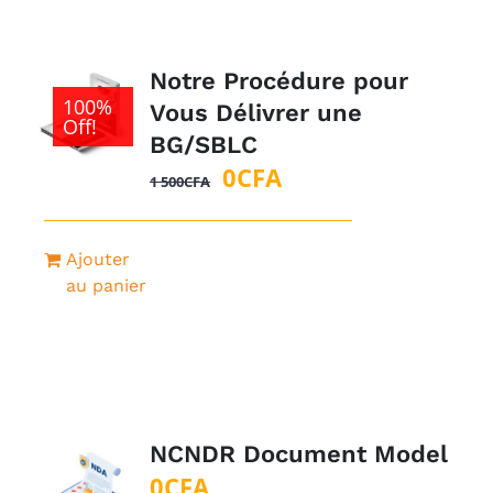
Notre Procédure pour
100%
Vous Délivrer une
Off!
BG/SBLC
Le
Le
0
CFA
1 500
CFA
prix
prix
initial
actuel
Ajouter
était :
est :
au panier
1
0CFA.
500CFA.
NCNDR Document Model
0
CFA