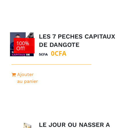
LES 7 PECHES CAPITAUX
100%
DE DANGOTE
Off!
Le
Le
0
CFA
5
CFA
prix
prix
initial
actuel
Ajouter
était :
est :
au panier
5CFA.
0CFA.
LE JOUR OU NASSER A