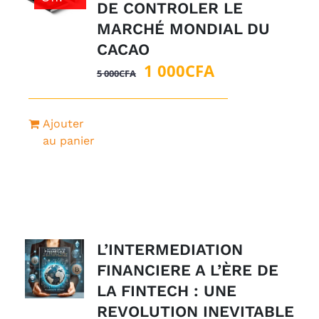
DE CONTROLER LE
MARCHÉ MONDIAL DU
CACAO
Le
Le
1 000
CFA
5 000
CFA
prix
prix
initial
actuel
Ajouter
était :
est :
au panier
5
1
000CFA.
000CFA.
L’INTERMEDIATION
FINANCIERE A L’ÈRE DE
LA FINTECH : UNE
REVOLUTION INEVITABLE