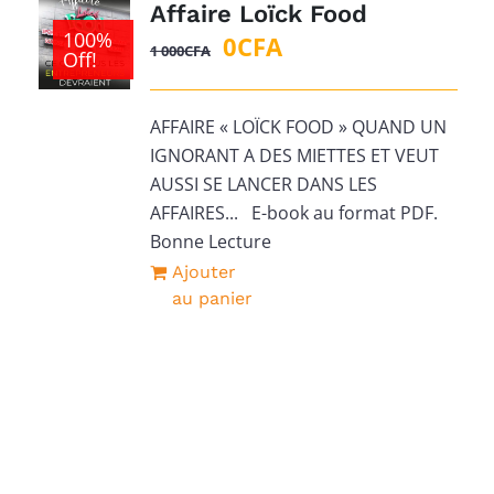
Affaire Loïck Food
100%
Le
Le
0
CFA
1 000
CFA
Off!
prix
prix
initial
actuel
AFFAIRE « LOÏCK FOOD » QUAND UN
était :
est :
IGNORANT A DES MIETTES ET VEUT
1
0CFA.
AUSSI SE LANCER DANS LES
000CFA.
AFFAIRES... E-book au format PDF.
Bonne Lecture
Ajouter
au panier