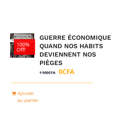
500CFA.
GUERRE ÉCONOMIQUE
100%
QUAND NOS HABITS
Off!
DEVIENNENT NOS
PIÈGES
Le
Le
0
CFA
1 500
CFA
prix
prix
initial
actuel
Ajouter
était :
est :
au panier
1
0CFA.
500CFA.