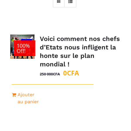
Voici comment nos chefs
100%
d’Etats nous infligent la
Off!
honte sur le plan
mondial !
Le
Le
0
CFA
250 000
CFA
prix
prix
initial
actuel
Ajouter
était :
est :
au panier
250
0CFA.
000CFA.