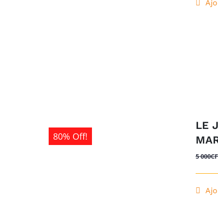
Ajo
LE 
80% Off!
MAR
5 000
C
Ajo