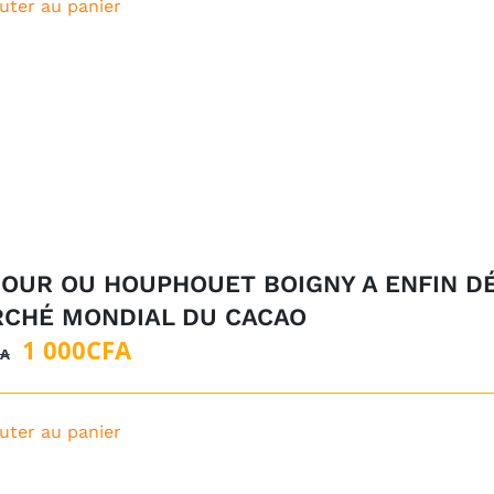
uter au panier
JOUR OU HOUPHOUET BOIGNY A ENFIN D
CHÉ MONDIAL DU CACAO
Le
Le
1 000
CFA
FA
prix
prix
initial
actuel
uter au panier
était :
est :
5
1