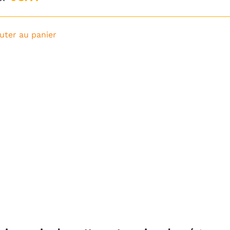
prix
prix
initial
actuel
uter au panier
était :
est :
1
0CFA.
500CFA.