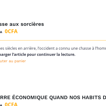
sse aux sorcières
Le
Le
0
CFA
FA
prix
prix
initial
actuel
 des siècles en arrière, l’occident a connu une chasse à l’ho
était :
est :
arger l’article pour continuer la lecture.
2
0CFA.
uter au panier
500CFA.
RRE ÉCONOMIQUE QUAND NOS HABITS D
Le
Le
0
CFA
FA