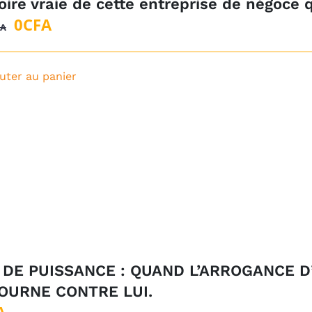
oire vraie de cette entreprise de négoce 
Le
Le
0
CFA
FA
prix
prix
initial
actuel
uter au panier
était :
est :
1
0CFA.
500CFA.
 DE PUISSANCE : QUAND L’ARROGANCE 
OURNE CONTRE LUI.
A