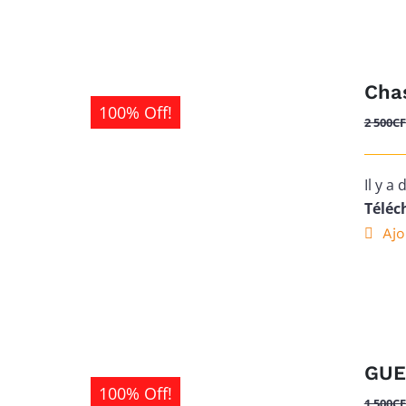
Cha
100% Off!
2 500
C
Il y a
Téléch
Ajo
GUE
100% Off!
1 500
C