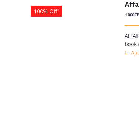
Affa
100% Off!
1 000
C
AFFAI
book 
Ajo