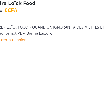
ire Loïck Food
Le
Le
0
CFA
FA
prix
prix
initial
actuel
RE « LOÏCK FOOD » QUAND UN IGNORANT A DES MIETTES ET 
était :
est :
au format PDF. Bonne Lecture
1
0CFA.
uter au panier
000CFA.