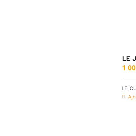
LE 
1 0
LE JO
Ajo