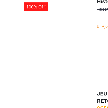
Hist
100% Off!
1 500
C
Ajo
JEU
RET
0
CF