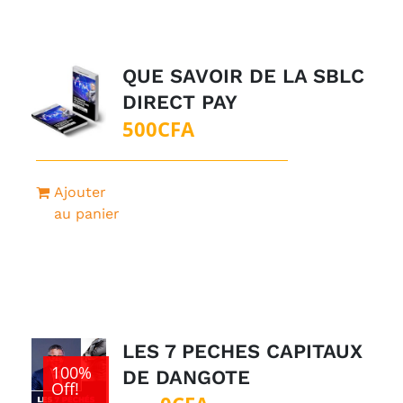
QUE SAVOIR DE LA SBLC
DIRECT PAY
500
CFA
Ajouter
au panier
LES 7 PECHES CAPITAUX
100%
DE DANGOTE
Off!
Le
Le