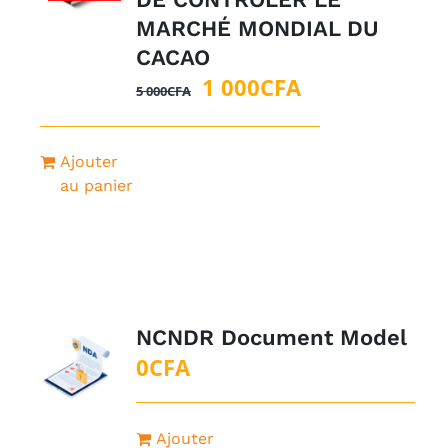
MARCHÉ MONDIAL DU
CACAO
Le
Le
1 000
CFA
5 000
CFA
prix
prix
initial
actuel
Ajouter
était :
est :
au panier
5
1
000CFA.
000CFA.
NCNDR Document Model
0
CFA
Ajouter