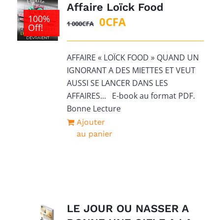
Affaire Loïck Food
100%
Le
Le
0
CFA
1 000
CFA
Off!
prix
prix
initial
actuel
AFFAIRE « LOÏCK FOOD » QUAND UN
était :
est :
IGNORANT A DES MIETTES ET VEUT
1
0CFA.
AUSSI SE LANCER DANS LES
000CFA.
AFFAIRES... E-book au format PDF.
Bonne Lecture
Ajouter
au panier
LE JOUR OU NASSER A