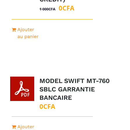
Le
Le
0
CFA
1 000
CFA
prix
prix
initial
actuel
Ajouter
était :
est :
au panier
1
0CFA.
000CFA.
MODEL SWIFT MT-760
SBLC GARRANTIE
BANCAIRE
0
CFA
Ajouter