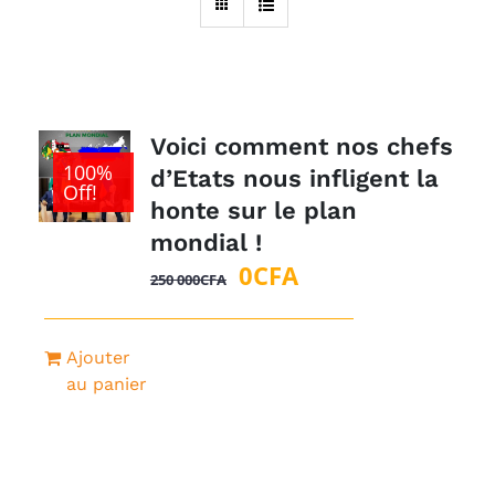
Voici comment nos chefs
100%
d’Etats nous infligent la
Off!
honte sur le plan
mondial !
Le
Le
0
CFA
250 000
CFA
prix
prix
initial
actuel
Ajouter
était :
est :
au panier
250
0CFA.
000CFA.