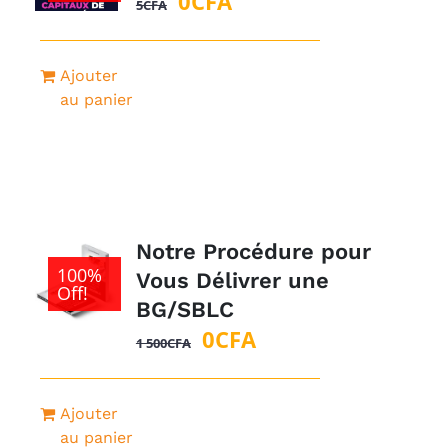
0
CFA
5
CFA
prix
prix
initial
actuel
Ajouter
était :
est :
au panier
5CFA.
0CFA.
Notre Procédure pour
100%
Vous Délivrer une
Off!
BG/SBLC
Le
Le
0
CFA
1 500
CFA
prix
prix
initial
actuel
Ajouter
était :
est :
au panier