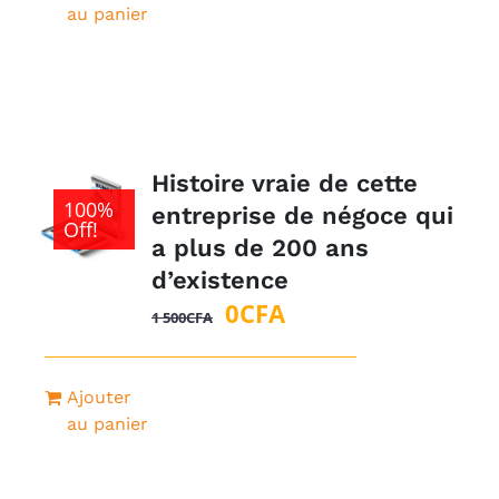
au panier
Histoire vraie de cette
100%
entreprise de négoce qui
Off!
a plus de 200 ans
d’existence
Le
Le
0
CFA
1 500
CFA
prix
prix
initial
actuel
Ajouter
était :
est :
au panier
1
0CFA.
500CFA.