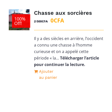
Chasse aux sorcières
100%
Le
Le
0
CFA
2 500
CFA
Off!
prix
prix
initial
actuel
Il y a des siècles en arrière, l’occident
était :
est :
a connu une chasse à l’homme
2
0CFA.
curieuse et on a appelé cette
500CFA.
période « la…
Télécharger l’article
pour continuer la lecture.
Ajouter
au panier