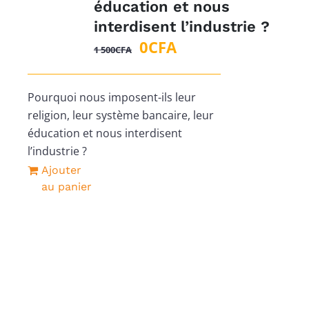
éducation et nous
interdisent l’industrie ?
Le
Le
0
CFA
1 500
CFA
prix
prix
initial
actuel
Pourquoi nous imposent-ils leur
était :
est :
religion, leur système bancaire, leur
1
0CFA.
éducation et nous interdisent
500CFA.
l’industrie ?
Ajouter
au panier