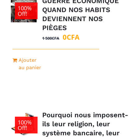
GUERRE ÉCONOMIQUE
100%
QUAND NOS HABITS
Off!
DEVIENNENT NOS
PIÈGES
Le
Le
0
CFA
1 500
CFA
prix
prix
initial
actuel
Ajouter
était :
est :
au panier
1
0CFA.
500CFA.
Pourquoi nous imposent-
100%
ils leur religion, leur
Off!
système bancaire, leur