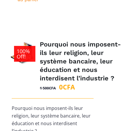
1
0CFA.
500CFA.
Pourquoi nous imposent-
100%
ils leur religion, leur
Off!
système bancaire, leur
éducation et nous
interdisent l’industrie ?
Le
Le
0
CFA
1 500
CFA
prix
prix
initial
actuel
Pourquoi nous imposent-ils leur
était :
est :
religion, leur système bancaire, leur
1
0CFA.
éducation et nous interdisent
500CFA.
l’industrie ?