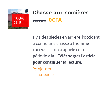
Chasse aux sorcières
100%
Le
Le
0
CFA
2 500
CFA
Off!
prix
prix
initial
actuel
Il y a des siècles en arrière, l’occident
était :
est :
a connu une chasse à l’homme
2
0CFA.
curieuse et on a appelé cette
500CFA.
période « la…
Télécharger l’article
pour continuer la lecture.
Ajouter
au panier