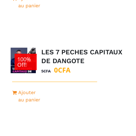
était :
est :
au panier
1
0CFA.
500CFA.
LES 7 PECHES CAPITAUX
100%
DE DANGOTE
Off!
Le
Le
0
CFA
5
CFA
prix
prix
initial
actuel
Ajouter
était :
est :
au panier
5CFA.
0CFA.