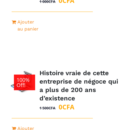
0
CFA
1 000
CFA
prix
prix
initial
actuel
Ajouter
était :
est :
au panier
1
0CFA.
000CFA.
Histoire vraie de cette
100%
entreprise de négoce qui
Off!
a plus de 200 ans
d’existence
Le
Le
0
CFA
1 500
CFA
prix
prix
initial
actuel
Ajouter