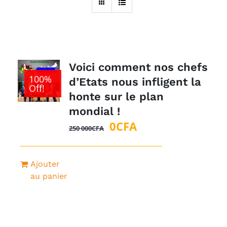
Voici comment nos chefs
100%
d’Etats nous infligent la
Off!
honte sur le plan
mondial !
Le
Le
0
CFA
250 000
CFA
prix
prix
initial
actuel
Ajouter
était :
est :
au panier
250
0CFA.
000CFA.