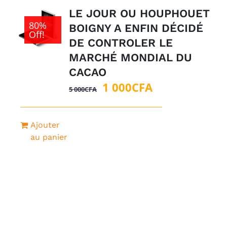
LE JOUR OU HOUPHOUET
80%
BOIGNY A ENFIN DÉCIDÉ
Off!
DE CONTROLER LE
MARCHÉ MONDIAL DU
CACAO
Le
Le
1 000
CFA
5 000
CFA
prix
prix
initial
actuel
Ajouter
était :
est :
au panier
5
1
000CFA.
000CFA.