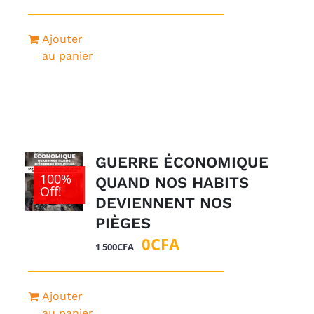
Ajouter
au panier
GUERRE ÉCONOMIQUE
100%
QUAND NOS HABITS
Off!
DEVIENNENT NOS
PIÈGES
Le
Le
0
CFA
1 500
CFA
prix
prix
initial
actuel
Ajouter
était :
est :
au panier