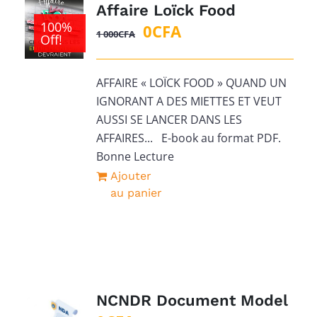
Affaire Loïck Food
100%
Le
Le
0
CFA
1 000
CFA
Off!
prix
prix
initial
actuel
AFFAIRE « LOÏCK FOOD » QUAND UN
était :
est :
IGNORANT A DES MIETTES ET VEUT
1
0CFA.
AUSSI SE LANCER DANS LES
000CFA.
AFFAIRES... E-book au format PDF.
Bonne Lecture
Ajouter
au panier
NCNDR Document Model