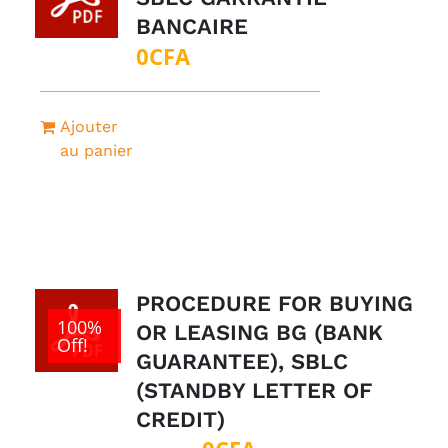
BANCAIRE
0
CFA
Ajouter
au panier
PROCEDURE FOR BUYING
100%
OR LEASING BG (BANK
Off!
GUARANTEE), SBLC
(STANDBY LETTER OF
CREDIT)
Le
Le