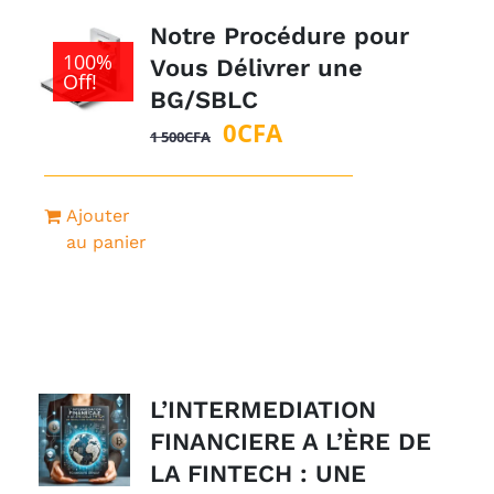
Notre Procédure pour
100%
Vous Délivrer une
Off!
BG/SBLC
Le
Le
0
CFA
1 500
CFA
prix
prix
initial
actuel
Ajouter
était :
est :
au panier
1
0CFA.
500CFA.
L’INTERMEDIATION
FINANCIERE A L’ÈRE DE
LA FINTECH : UNE