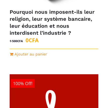
Pourquoi nous imposent-ils leur
religion, leur système bancaire,
leur éducation et nous
interdisent l’industrie ?
Le
Le
0
CFA
1 500
CFA
prix
prix
initial
actuel
Ajouter au panier
était :
est :
1
0CFA.
500CFA.
100% Off!