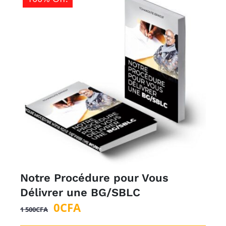
Notre Procédure pour Vous
Délivrer une BG/SBLC
Le
Le
0
CFA
1 500
CFA
prix
prix