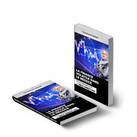
était :
est :
1
0CFA.
000CFA.