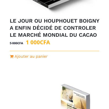
LE JOUR OU HOUPHOUET BOIGNY
A ENFIN DÉCIDÉ DE CONTROLER
LE MARCHÉ MONDIAL DU CACAO
Le
Le
1 000
CFA
5 000
CFA
prix
prix
initial
actuel
Ajouter au panier
était :
est :
5
1
000CFA.
000CFA.