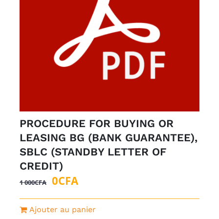
PROCEDURE FOR BUYING OR
LEASING BG (BANK GUARANTEE),
SBLC (STANDBY LETTER OF
CREDIT)
Le
Le
0
CFA
1 000
CFA
prix
prix
initial
actuel
Ajouter au panier