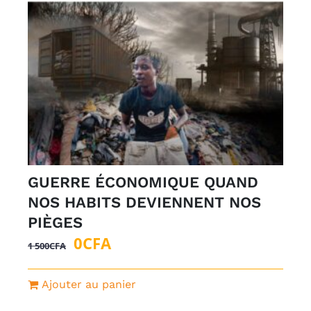
GUERRE ÉCONOMIQUE QUAND
NOS HABITS DEVIENNENT NOS
PIÈGES
Le
Le
0
CFA
1 500
CFA
prix
prix
initial
actuel
Ajouter au panier
était :
est :