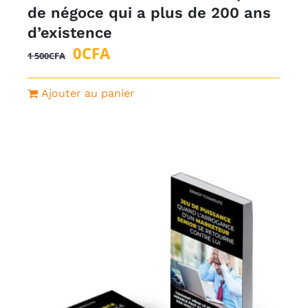
de négoce qui a plus de 200 ans
d’existence
Le
Le
0
CFA
1 500
CFA
prix
prix
initial
actuel
Ajouter au panier
était :
est :
1
0CFA.
500CFA.