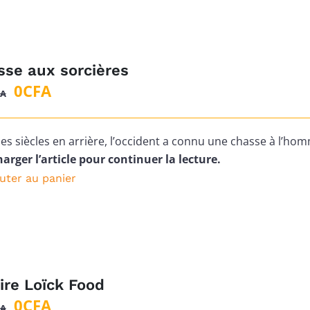
sse aux sorcières
Le
Le
0
CFA
FA
prix
prix
initial
actuel
 des siècles en arrière, l’occident a connu une chasse à l’ho
était :
est :
arger l’article pour continuer la lecture.
2
0CFA.
uter au panier
500CFA.
ire Loïck Food
Le
Le
0
CFA
FA