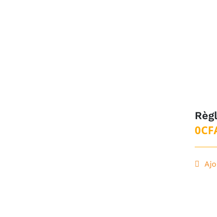
Règ
0
CF
Ajo