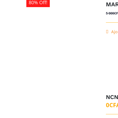
80% Off!
MAR
5 000
C
Ajo
NCN
0
CF