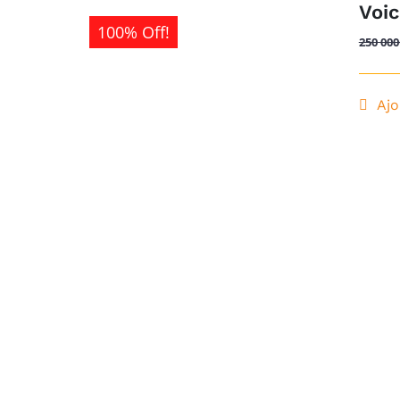
Voic
100% Off!
250 000
Ajo