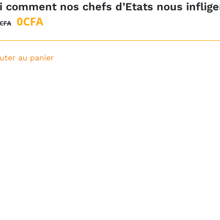
i comment nos chefs d’Etats nous infligen
Le
Le
0
CFA
CFA
prix
prix
initial
actuel
uter au panier
était :
est :
250
0CFA.
000CFA.