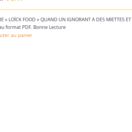
prix
prix
initial
actuel
RE « LOÏCK FOOD » QUAND UN IGNORANT A DES MIETTES ET 
était :
est :
au format PDF. Bonne Lecture
1
0CFA.
uter au panier
000CFA.