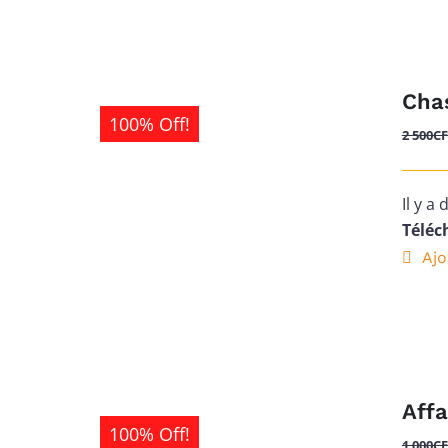
Cha
100% Off!
2 500
C
Il y a
Téléch
Ajo
Affa
100% Off!
1 000
C