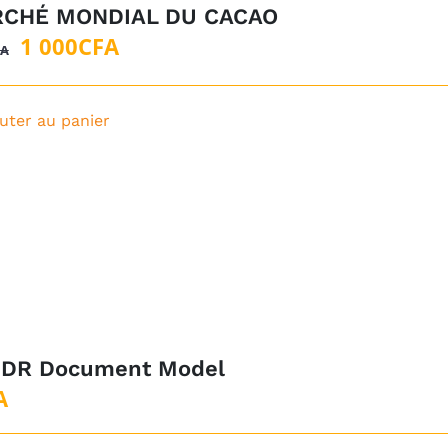
CHÉ MONDIAL DU CACAO
Le
Le
1 000
CFA
FA
prix
prix
initial
actuel
uter au panier
était :
est :
5
1
000CFA.
000CFA.
DR Document Model
A