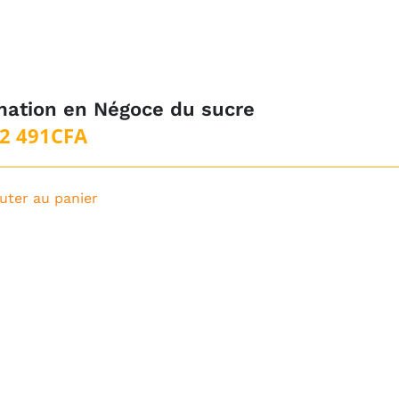
mation en Négoce du sucre
2 491
CFA
uter au panier