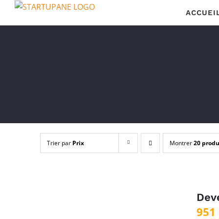
Passer
ACCUEI
au
contenu
Trier par
Prix
Montrer
20 produ
Deve
951