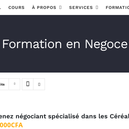
L
COURS
À PROPOS
SERVICES
FORMATI
Formation en Negoce
its
nez négociant spécialisé dans les Céréa
 000
CFA