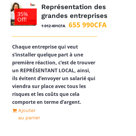
Représentation des
35%
grandes entreprises
Off!
Le
Le
655 990
CFA
1 012 491
CFA
prix
prix
initial
actuel
Chaque entreprise qui veut
était :
est :
s’installer quelque part à une
1
655
première réaction, c’est de trouver
012
990CFA.
un REPRÉSENTANT LOCAL, ainsi,
491CFA.
ils évitent d’envoyer un salarié qui
viendra sur place avec tous les
risques et les coûts que cela
comporte en terme d’argent.
Ajouter
au panier