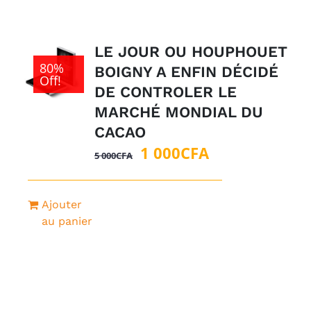
LE JOUR OU HOUPHOUET
80%
BOIGNY A ENFIN DÉCIDÉ
Off!
DE CONTROLER LE
MARCHÉ MONDIAL DU
CACAO
Le
Le
1 000
CFA
5 000
CFA
prix
prix
initial
actuel
Ajouter
était :
est :
au panier
5
1
000CFA.
000CFA.