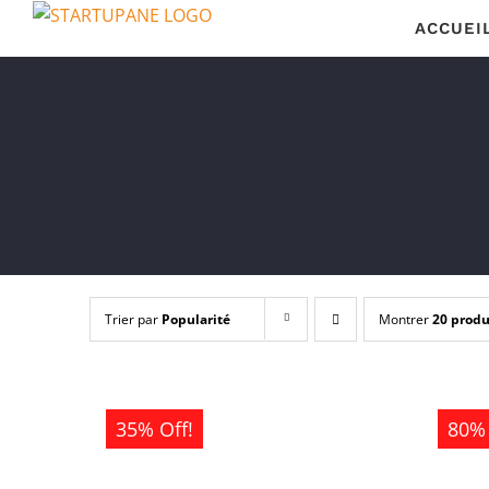
Passer
ACCUEI
au
contenu
Trier par
Popularité
Montrer
20 produ
35% Off!
80% 