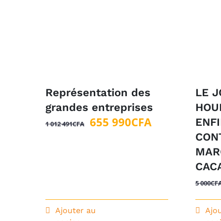
Représentation des
LE 
grandes entreprises
HOU
Le
Le
655 990
CFA
ENFI
1 012 491
CFA
prix
prix
CON
initial
actuel
MAR
était :
est :
CAC
1
655
5 000
CF
012
990CFA.
491CFA.
Ajouter au
Ajo