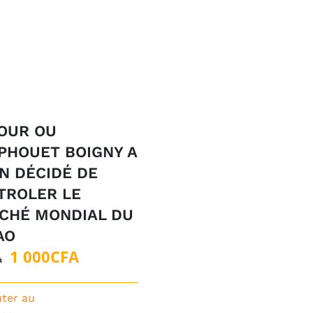
JOUR OU
PHOUET BOIGNY A
N DÉCIDÉ DE
TROLER LE
CHÉ MONDIAL DU
AO
Le
Le
1 000
CFA
A
prix
prix
initial
actuel
uter au