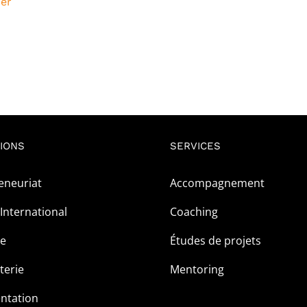
ier
était :
est :
5
1
000CFA.
000CFA.
IONS
SERVICES
eneuriat
Accompagnement
International
Coaching
ge
Études de projets
terie
Mentoring
ntation