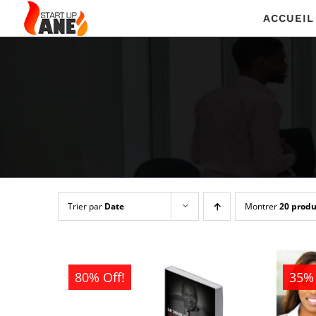
Passer
ACCUEIL
au
contenu
Trier par
Date
Montrer
20 produ
80% Off!
35% 