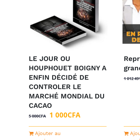
LE JOUR OU
Repr
HOUPHOUET BOIGNY A
gran
ENFIN DÉCIDÉ DE
1 012 49
CONTROLER LE
MARCHÉ MONDIAL DU
CACAO
Le
Le
1 000
CFA
5 000
CFA
prix
prix
initial
actuel
Ajouter au
Ajo