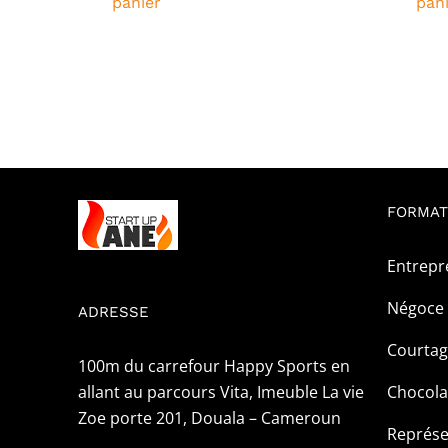
panier
pan
était :
est :
5
1
000CFA.
000CFA.
FORMAT
Entrepr
Négoce 
ADRESSE
Courta
100m du carrefour Happy Sports en
allant au parcours Vita, Imeuble La vie
Chocola
Zoe porte 201, Douala – Cameroun
Représe