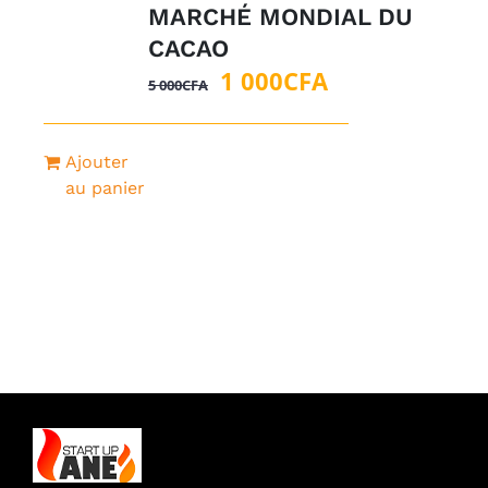
MARCHÉ MONDIAL DU
CACAO
Le
Le
1 000
CFA
5 000
CFA
prix
prix
initial
actuel
Ajouter
était :
est :
au panier
5
1
000CFA.
000CFA.