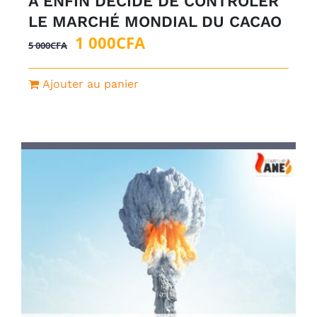
A ENFIN DÉCIDÉ DE CONTROLER
LE MARCHÉ MONDIAL DU CACAO
Le
Le
1 000
CFA
5 000
CFA
prix
prix
initial
actuel
Ajouter au panier
était :
est :
5
1
000CFA.
000CFA.