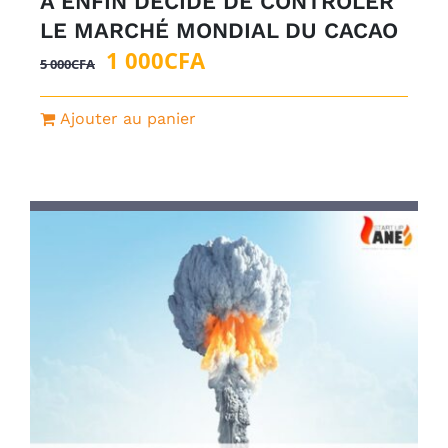
A ENFIN DÉCIDÉ DE CONTROLER
LE MARCHÉ MONDIAL DU CACAO
Le
Le
1 000
CFA
5 000
CFA
prix
prix
initial
actuel
Ajouter au panier
était :
est :
5
1
000CFA.
000CFA.