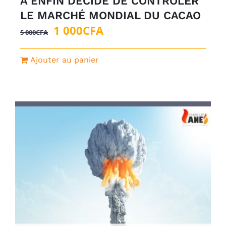
A ENFIN DÉCIDÉ DE CONTROLER
LE MARCHÉ MONDIAL DU CACAO
Le
Le
1 000
CFA
5 000
CFA
prix
prix
initial
actuel
Ajouter au panier
était :
est :
5
1
000CFA.
000CFA.