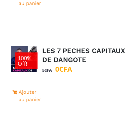
était :
est :
au panier
1
0CFA.
500CFA.
LES 7 PECHES CAPITAUX
100%
DE DANGOTE
Off!
Le
Le
0
CFA
5
CFA
prix
prix
initial
actuel
Ajouter
était :
est :
au panier
5CFA.
0CFA.