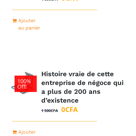
prix
prix
initial
actuel
Ajouter
était :
est :
au panier
1
0CFA.
000CFA.
Histoire vraie de cette
100%
entreprise de négoce qui
Off!
a plus de 200 ans
d’existence
Le
Le
0
CFA
1 500
CFA
prix
prix
initial
actuel
Ajouter